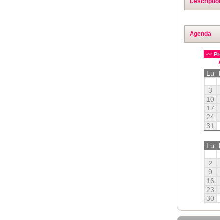
Descriptio
Agenda
<< Pr
Lu
3
10
17
24
31
Lu
2
9
16
23
30