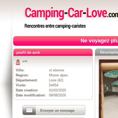
Ne voyagez plu
Descripti
profil de anik
anik
Ville:
st etienne
Region:
Rhone alpes
Département:
Loire (42)
Visite:
54454
Date creation:
01/02/2020
Date modification:
09/08/2026
Envoyer un message