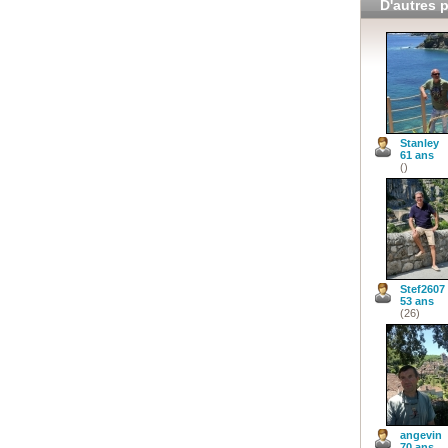
D'autres p
Stanley
61 ans
()
Stef2607
53 ans
(26)
angevin
70 ans