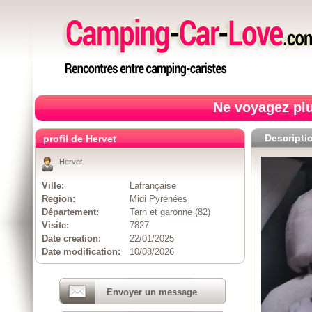
Ne voyagez plu
Descripti
profil de Hervet
Hervet
Ville:
Lafrançaise
Region:
Midi Pyrénées
Département:
Tarn et garonne (82)
Visite:
7827
Date creation:
22/01/2025
Date modification:
10/08/2026
Envoyer un message