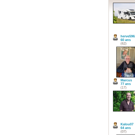
herve596
60 ans
(62)
Marcus
77 ans
(17)
Kalou07
64 ans
(07)