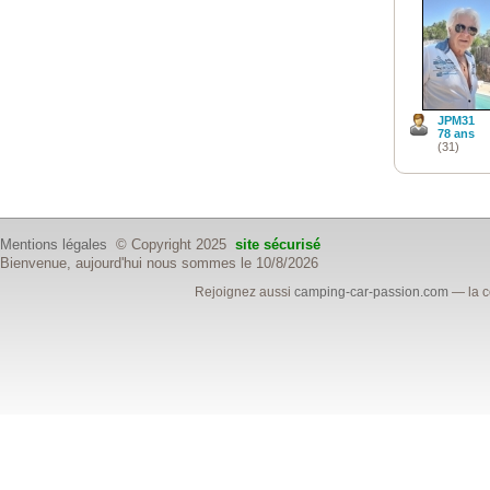
JPM31
78 ans
(31)
Mentions légales
© Copyright 2025
site sécurisé
Bienvenue, aujourd'hui nous sommes le 10/8/2026
Rejoignez aussi
camping-car-passion.com
— la c