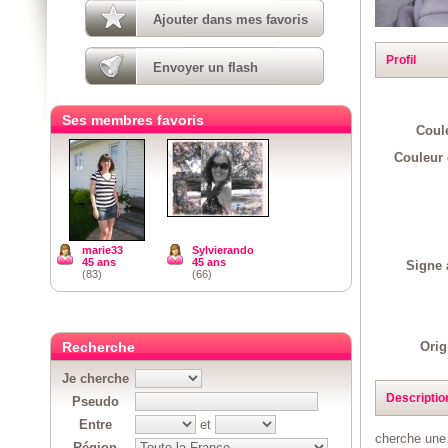
Ajouter dans mes favoris
Profil
Envoyer un flash
Ses membres favoris
Coul
Couleur 
marie33
Sylvierando
45 ans
45 ans
Signe 
(83)
(66)
Orig
Recherche
Je cherche
Descriptio
Pseudo
Entre
et
cherche une
Région