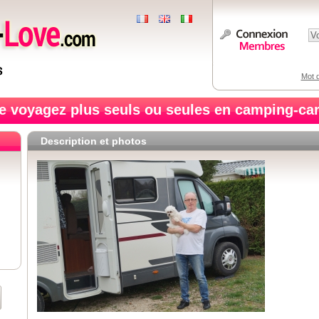
Mot d
e voyagez plus seuls ou seules en camping-car
Description et photos