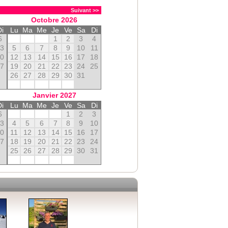
Suivant >>
Octobre
2026
Di
Lu
Ma
Me
Je
Ve
Sa
Di
6
1
2
3
4
13
5
6
7
8
9
10
11
20
12
13
14
15
16
17
18
27
19
20
21
22
23
24
25
26
27
28
29
30
31
Janvier
2027
Di
Lu
Ma
Me
Je
Ve
Sa
Di
6
1
2
3
13
4
5
6
7
8
9
10
20
11
12
13
14
15
16
17
27
18
19
20
21
22
23
24
25
26
27
28
29
30
31