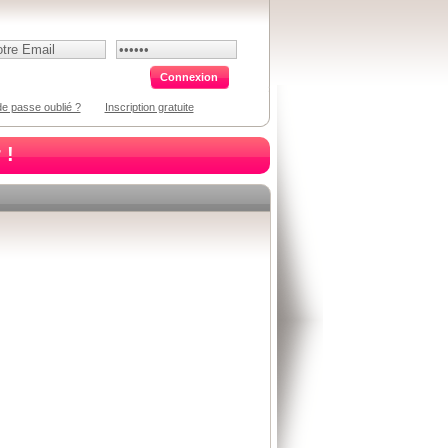
e passe oublié ?
Inscription gratuite
 !