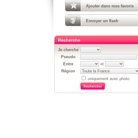
Ajouter dans mes favoris
Envoyer un flash
Recherche
Je cherche
Pseudo
Entre
et
Région
uniquement avec photo