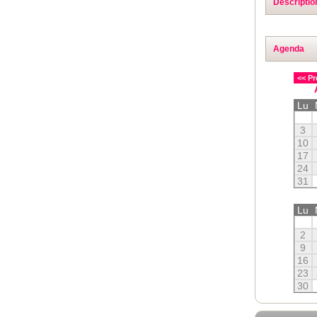
Descriptio
Agenda
<< Pr
Lu
3
10
17
24
31
Lu
2
9
16
23
30