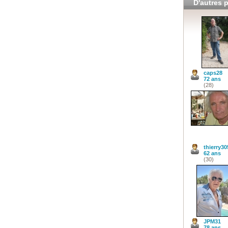
D'autres p
caps28
72 ans
(28)
thierry30
62 ans
(30)
JPM31
78 ans