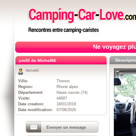
Ne voyagez plu
Descripti
profil de Michel66
Michel66
Ville:
Thonon
Region:
Rhone alpes
Département:
Haute savoie (74)
Visite:
44687
Date creation:
18/01/2019
Date modification:
07/08/2026
Envoyer un message