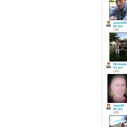
pascal36
60 ans
(36)
Brunogu
63 ans
(26)
marc83
66 ans
(83)