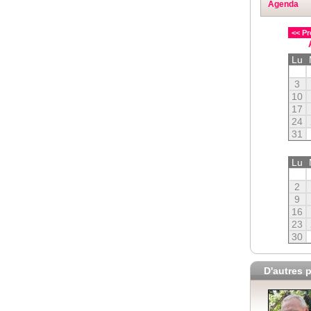
Agenda
<< Pr
Lu
3
10
17
24
31
Lu
2
9
16
23
30
D'autres p