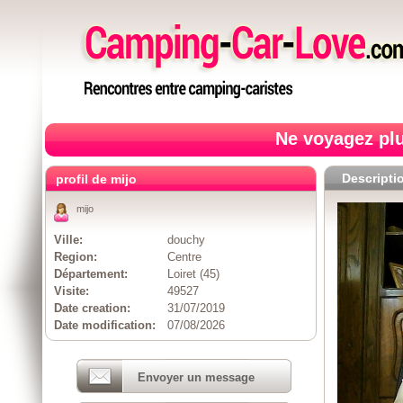
Ne voyagez plu
Descripti
profil de mijo
mijo
Ville:
douchy
Region:
Centre
Département:
Loiret (45)
Visite:
49527
Date creation:
31/07/2019
Date modification:
07/08/2026
Envoyer un message