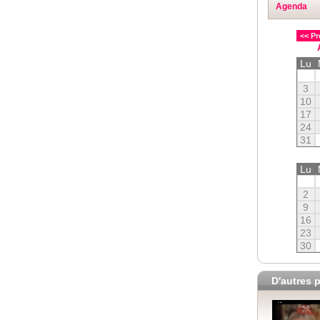
Agenda
<< Pr
Lu
3
10
17
24
31
Lu
2
9
16
23
30
D'autres p