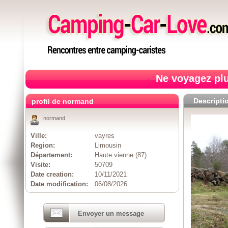
Ne voyagez plu
Descripti
profil de normand
normand
Ville:
vayres
Region:
Limousin
Département:
Haute vienne (87)
Visite:
50709
Date creation:
10/11/2021
Date modification:
06/08/2026
Envoyer un message