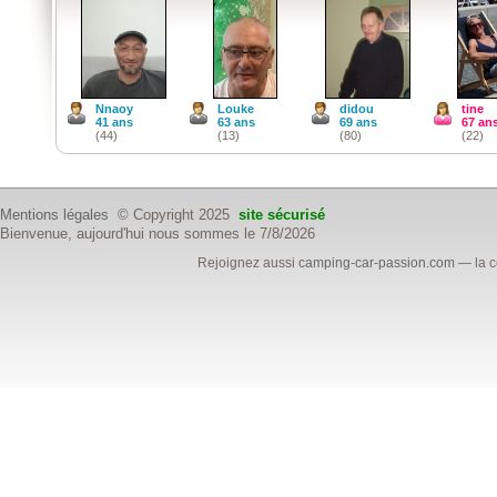
Nnaoy
Louke
didou
tine
41 ans
63 ans
69 ans
67 an
(44)
(13)
(80)
(22)
Mentions légales
© Copyright 2025
site sécurisé
Bienvenue, aujourd'hui nous sommes le 7/8/2026
Rejoignez aussi
camping-car-passion.com
— la c