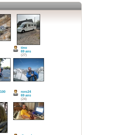
tino
69 ans
(27)
100
roro24
69 ans
(24)