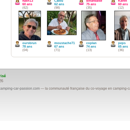
Nath13
Calou
dinardaise
Karen
60 ans
62 ans
75 ans
60 ans
(62)
(98)
(35)
(12)
oursbrun
moustache71
coplan
peps
78 ans
67 ans
74 ans
65 ans
(04)
(71)
(13)
(36)
risé
26
camping-car-passion.com
— la communauté française du co-voyage en camping-car