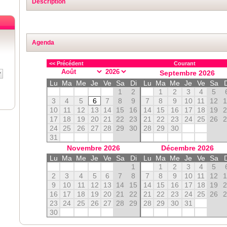
Description
Agenda
<< Précédent
Courant
Septembre
2026
Lu
Ma
Me
Je
Ve
Sa
Di
Lu
Ma
Me
Je
Ve
Sa
1
2
1
2
3
4
5
3
4
5
6
7
8
9
7
8
9
10
11
12
10
11
12
13
14
15
16
14
15
16
17
18
19
17
18
19
20
21
22
23
21
22
23
24
25
26
24
25
26
27
28
29
30
28
29
30
31
Novembre
2026
Décembre
2026
Lu
Ma
Me
Je
Ve
Sa
Di
Lu
Ma
Me
Je
Ve
Sa
1
1
2
3
4
5
2
3
4
5
6
7
8
7
8
9
10
11
12
9
10
11
12
13
14
15
14
15
16
17
18
19
16
17
18
19
20
21
22
21
22
23
24
25
26
23
24
25
26
27
28
29
28
29
30
31
30