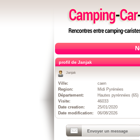
N
profil de Janjak
Janjak
Ville:
caen
Region:
Midi Pyrénées
Département:
Hautes pyrénnées (65)
Visite:
46033
Date creation:
25/01/2020
Date modification:
06/08/2026
Envoyer un message