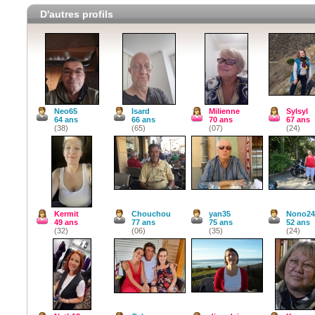
D'autres profils
Neo65
Isard
Milienne
Sylsyl
64 ans
66 ans
70 ans
67 ans
(38)
(65)
(07)
(24)
Kermit
Chouchou
yan35
Nono24
49 ans
77 ans
75 ans
52 ans
(32)
(06)
(35)
(24)