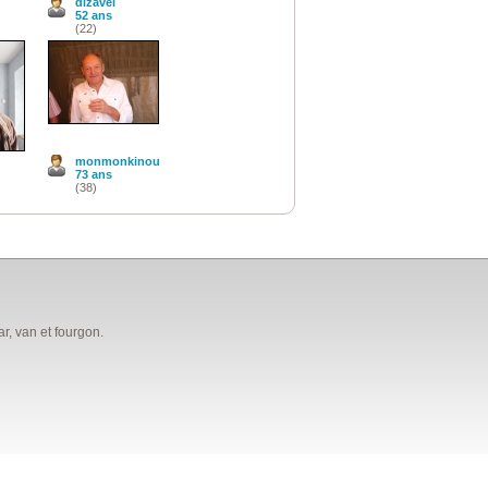
dizavel
52 ans
(22)
monmonkinou
73 ans
(38)
, van et fourgon.