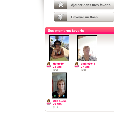
Ajouter dans mes favoris
Envoyer un flash
Ses membres favoris
Helge30
emilie1948
73 ans
77 ans
(30)
(16)
Dodo1955
70 ans
(11)