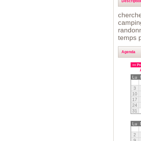
Descriptio
cherche
camping
randonn
temps p
Agenda
<< Pr
Lu
3
10
17
24
31
Lu
2
9