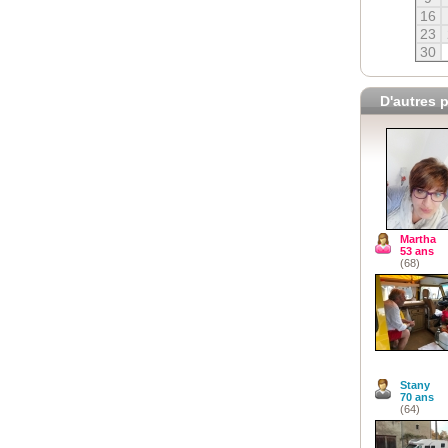
16
23
30
D'autres p
Martha
53 ans
(68)
Stany
70 ans
(64)