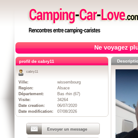
Ne voyagez plu
Descripti
profil de cabry11
cabry11
Ville:
wissembourg
Region:
Alsace
Département:
Bas rhin (67)
Visite:
34264
Date creation:
06/07/2020
Date modification:
07/08/2026
Envoyer un message