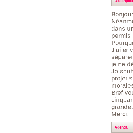
Descriptio
Bonjour
Néanmoi
dans un
permis 
Pourquo
J'ai env
séparer
je ne d
Je souh
projet 
morales
Bref vo
cinquan
grandes
Merci.
Agenda