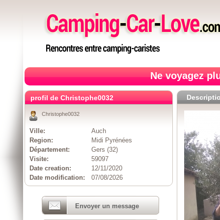
Ne voyagez plu
Descripti
profil de Christophe0032
Christophe0032
Ville:
Auch
Region:
Midi Pyrénées
Département:
Gers (32)
Visite:
59097
Date creation:
12/11/2020
Date modification:
07/08/2026
Envoyer un message