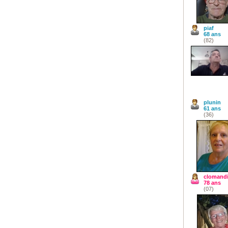
piaf
68 ans
(82)
plunin
61 ans
(36)
clomand
78 ans
(07)