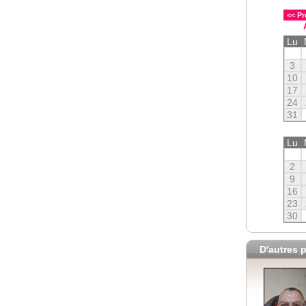
<< Pr
Lu
3
10
17
24
31
Lu
2
9
16
23
30
D'autres p