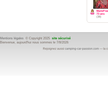
MarieFra
73 ans
(38)
Mentions légales
© Copyright 2025
site sécurisé
Bienvenue, aujourd'hui nous sommes le 7/8/2026
Rejoignez aussi
camping-car-passion.com
— la c