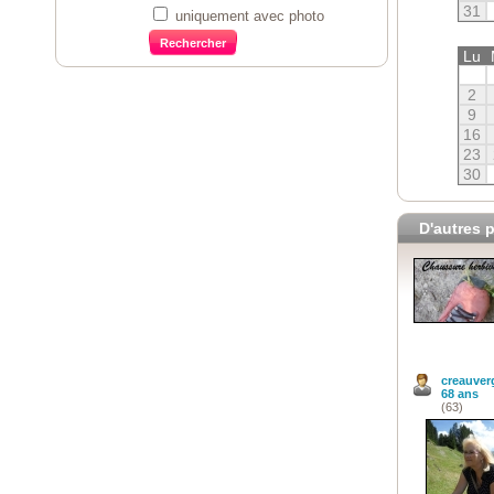
31
uniquement avec photo
Lu
2
9
16
23
30
D'autres p
creauver
68 ans
(63)