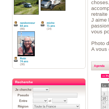
choses.
accomp
retraite
J aime 
randonneur
miche
passion
64 ans
71 ans
(66)
(14)
vous po
Photo 
A vous 
Robi
74 ans
(30)
Agenda
<< Pr
Recherche
Lu
Je cherche
3
Pseudo
10
Entre
et
17
Région
24