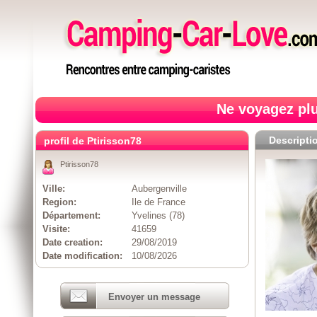
Ne voyagez plu
Descripti
profil de Ptirisson78
Ptirisson78
Ville:
Aubergenville
Region:
Ile de France
Département:
Yvelines (78)
Visite:
41659
Date creation:
29/08/2019
Date modification:
10/08/2026
Envoyer un message