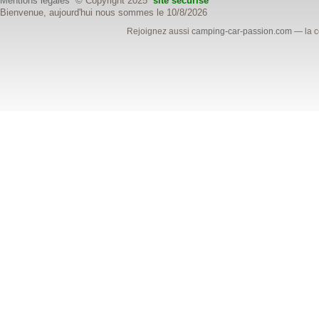
Mentions légales
© Copyright 2025
site sécurisé
Bienvenue, aujourd'hui nous sommes le 10/8/2026
Rejoignez aussi
camping-car-passion.com
— la c