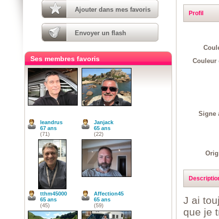
Ajouter dans mes favoris
Profil
Envoyer un flash
Coul
Ses membres favoris
Couleur 
Signe 
leandrus
Janjack
67 ans
65 ans
(71)
(22)
Orig
Descriptio
tthm45000
Affection45
J ai to
65 ans
65 ans
(45)
(59)
que je 