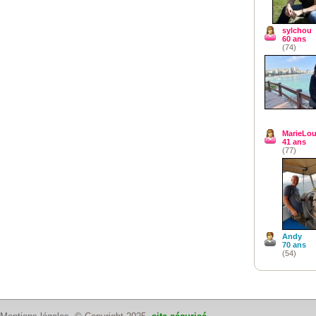
sylchou
60 ans
(74)
MarieLou
41 ans
(77)
Andy
70 ans
(54)