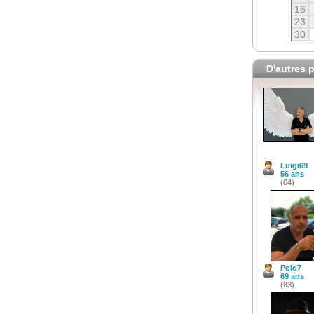
16
23
30
D'autres p
Luigi69
56 ans
(04)
Polo7
69 ans
(83)