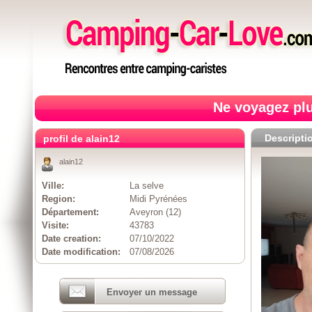
Ne voyagez plu
Descripti
profil de alain12
alain12
Ville:
La selve
Region:
Midi Pyrénées
Département:
Aveyron (12)
Visite:
43783
Date creation:
07/10/2022
Date modification:
07/08/2026
Envoyer un message