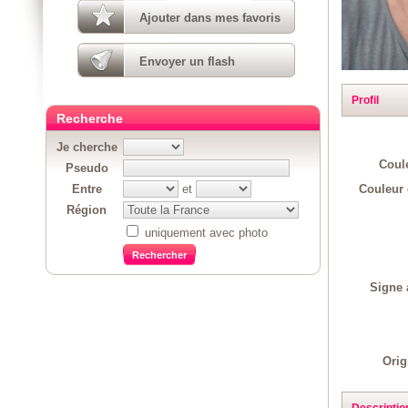
Ajouter dans mes favoris
Envoyer un flash
Profil
Recherche
Je cherche
Coul
Pseudo
Couleur 
Entre
et
Région
uniquement avec photo
Signe 
Orig
Descriptio