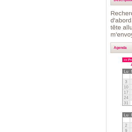
Recherc
d'abord
tête all
m'envo
Agenda
<< Pr
Lu
3
10
17
24
31
Lu
2
9