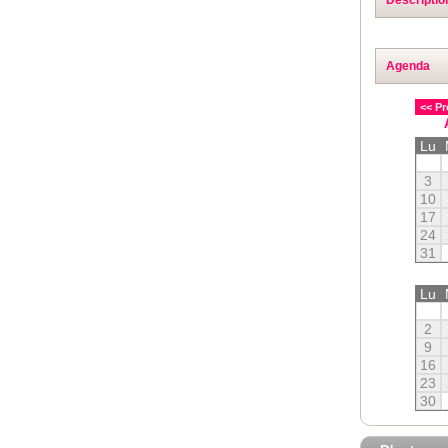
Agenda
<< Pr
Lu
3
10
17
24
31
Lu
2
9
16
23
30