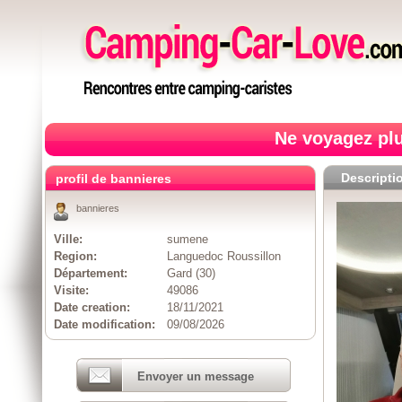
Ne voyagez plu
Descripti
profil de bannieres
bannieres
Ville:
sumene
Region:
Languedoc Roussillon
Département:
Gard (30)
Visite:
49086
Date creation:
18/11/2021
Date modification:
09/08/2026
Envoyer un message