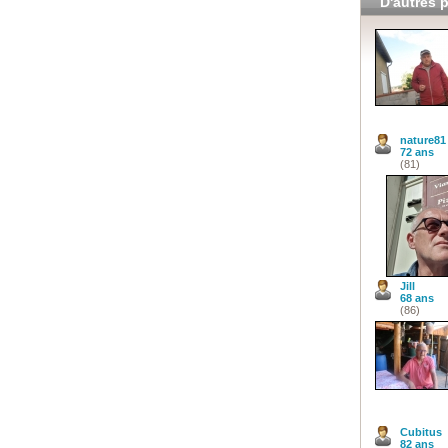
D'autres p
nature81
72 ans
(81)
Jill
68 ans
(86)
Cubitus
82 ans