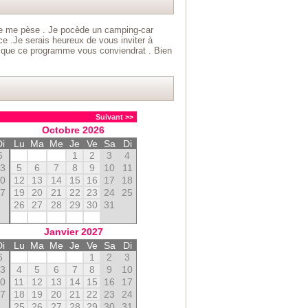
ge me pèse . Je pocède un camping-car
e .Je serais heureux de vous inviter à
re que ce programme vous conviendrat . Bien
Suivant >>
Octobre
2026
Di
Lu
Ma
Me
Je
Ve
Sa
Di
6
1
2
3
4
13
5
6
7
8
9
10
11
20
12
13
14
15
16
17
18
27
19
20
21
22
23
24
25
26
27
28
29
30
31
Janvier
2027
Di
Lu
Ma
Me
Je
Ve
Sa
Di
6
1
2
3
13
4
5
6
7
8
9
10
20
11
12
13
14
15
16
17
27
18
19
20
21
22
23
24
25
26
27
28
29
30
31