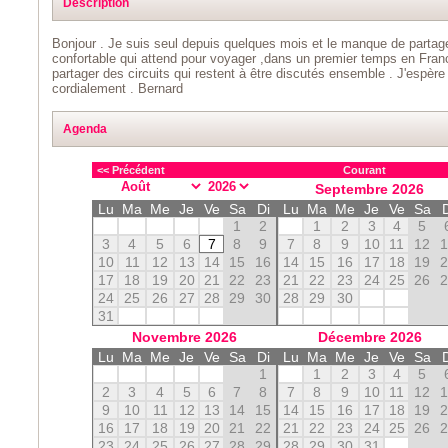
Description
Bonjour . Je suis seul depuis quelques mois et le manque de parta
confortable qui attend pour voyager ,dans un premier temps en Franc
partager des circuits qui restent à être discutés ensemble . J'espè
cordialement . Bernard
Agenda
<< Précédent
Courant
Septembre
2026
Lu
Ma
Me
Je
Ve
Sa
Di
Lu
Ma
Me
Je
Ve
Sa
1
2
1
2
3
4
5
3
4
5
6
7
8
9
7
8
9
10
11
12
10
11
12
13
14
15
16
14
15
16
17
18
19
17
18
19
20
21
22
23
21
22
23
24
25
26
24
25
26
27
28
29
30
28
29
30
31
Novembre
2026
Décembre
2026
Lu
Ma
Me
Je
Ve
Sa
Di
Lu
Ma
Me
Je
Ve
Sa
1
1
2
3
4
5
2
3
4
5
6
7
8
7
8
9
10
11
12
9
10
11
12
13
14
15
14
15
16
17
18
19
16
17
18
19
20
21
22
21
22
23
24
25
26
23
24
25
26
27
28
29
28
29
30
31