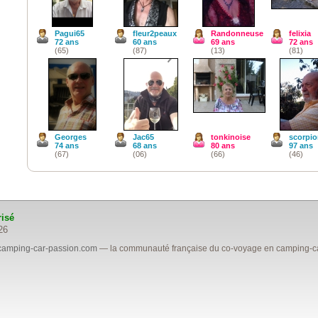
Pagui65
fleur2peaux
Randonneuse
felixia
72 ans
60 ans
69 ans
72 ans
(65)
(87)
(13)
(81)
Georges
Jac65
tonkinoise
scorpi
74 ans
68 ans
80 ans
97 ans
(67)
(06)
(66)
(46)
risé
26
camping-car-passion.com
— la communauté française du co-voyage en camping-car