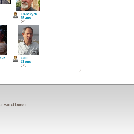
Francky78
65 ans
(94)
on28
Lelo
61 ans
(38)
, van et fourgon.