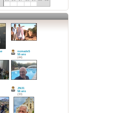
se
nomadeS
55 ans
(44)
Jfk31
56 ans
(33)