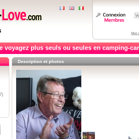
Mot d
e voyagez plus seuls ou seules en camping-car
Description et photos
7)