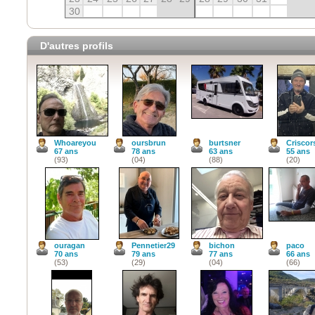
30
D'autres profils
Whoareyou
oursbrun
burtsner
Criscor
67 ans
78 ans
63 ans
55 ans
(93)
(04)
(88)
(20)
ouragan
Pennetier29
bichon
paco
70 ans
79 ans
77 ans
66 ans
(53)
(29)
(04)
(66)