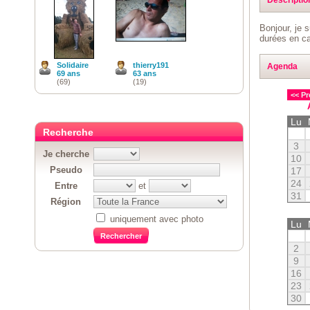
Bonjour, je 
durées en ca
Solidaire
thierry191
Agenda
69 ans
63 ans
(69)
(19)
<< Pr
Lu
Recherche
3
Je cherche
10
Pseudo
17
24
Entre
et
31
Région
uniquement avec photo
Lu
2
9
16
23
30