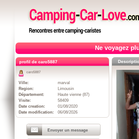
Ne voyagez plu
Descripti
profil de caro5887
caro5887
Ville:
marval
Region:
Limousin
Département:
Haute vienne (87)
Visite:
58409
Date creation:
01/08/2020
Date modification:
06/08/2026
Envoyer un message