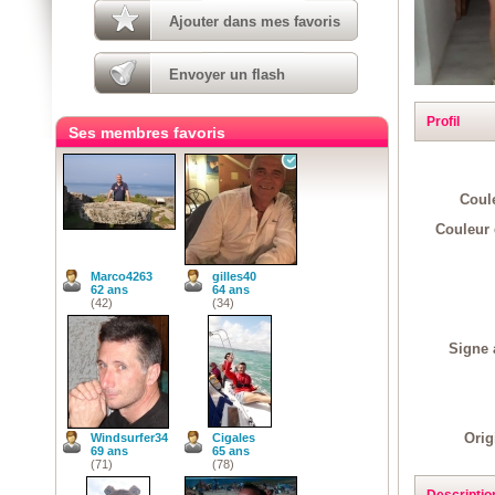
Ajouter dans mes favoris
Envoyer un flash
Profil
Ses membres favoris
Coul
Couleur 
Marco4263
gilles40
62 ans
64 ans
(42)
(34)
Signe 
Orig
Windsurfer34
Cigales
69 ans
65 ans
(71)
(78)
Descriptio