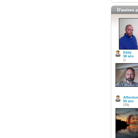
D'autres p
Eddy
58 ans
()
Affectio
65 ans
(59)