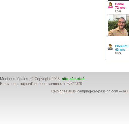
Danie
72 ans
(74)
PheelPh
63 ans
(02)
Mentions légales
© Copyright 2025
site sécurisé
Bienvenue, aujourd'hui nous sommes le 6/8/2026
Rejoignez aussi
camping-car-passion.com
— la c