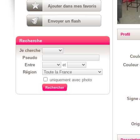
Ajouter dans mes favoris
Envoyer un flash
Profil
Recherche
Je cherche
Coul
Pseudo
Couleur 
Entre
et
Région
uniquement avec photo
Signe 
Orig
Descriptio