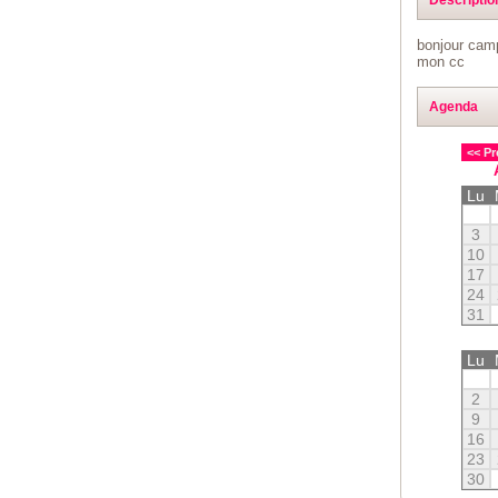
bonjour camp
mon cc
Agenda
<< Pr
Lu
3
10
17
24
31
Lu
2
9
16
23
30