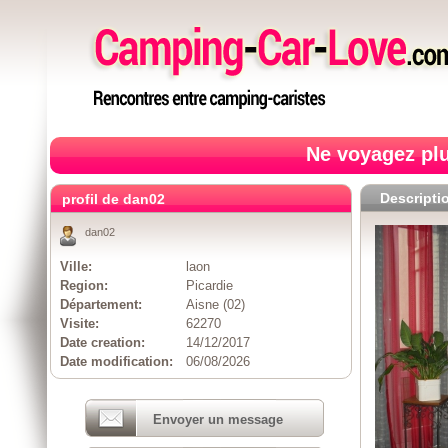
Ne voyagez plu
Descripti
profil de dan02
dan02
Ville:
laon
Region:
Picardie
Département:
Aisne (02)
Visite:
62270
Date creation:
14/12/2017
Date modification:
06/08/2026
Envoyer un message