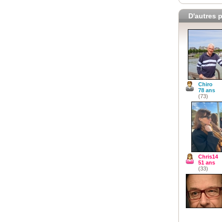
D'autres p
Chiro
78 ans
(73)
Chris14
51 ans
(33)