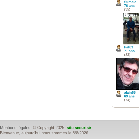
Sumalo
76 ans
(35)
Pat83
71 ans
(83)
alain55
69 ans
(74)
Mentions légales
© Copyright 2025
site sécurisé
Bienvenue, aujourd'hui nous sommes le 8/8/2026