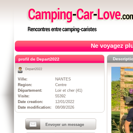
Ne voyagez plu
Descripti
profil de Depart2022
Depart2022
Ville:
NANTES
Region:
Centre
Département:
Loir et cher (41)
Visite:
55392
Date creation:
12/01/2022
Date modification:
08/08/2026
Envoyer un message