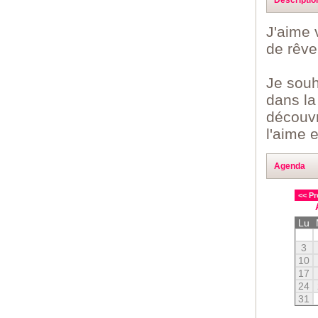
J'aime 
de rêve
Je souh
dans la
découvr
l'aime 
Agenda
<< Pr
Lu
3
10
17
24
31