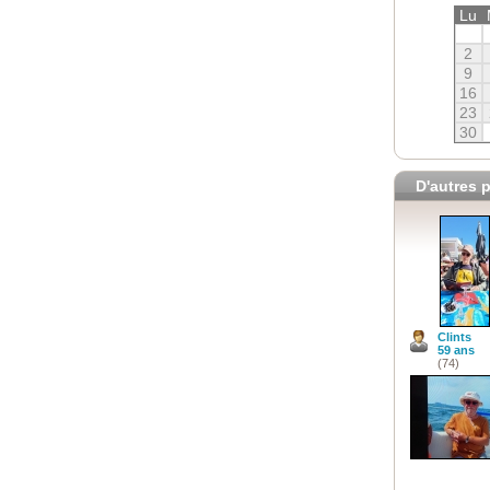
Lu
2
9
16
23
30
D'autres p
Clints
59 ans
(74)