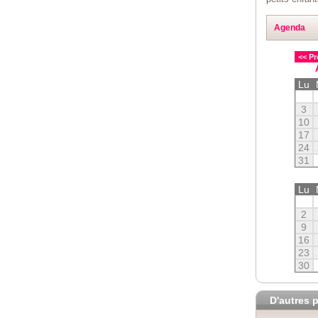
Agenda
<< Pr
Lu
3
10
17
24
31
Lu
2
9
16
23
30
D'autres p