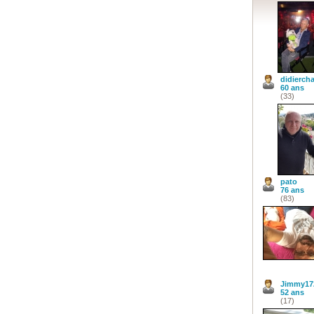
didiercha
60 ans
(33)
pato
76 ans
(83)
Jimmy17
52 ans
(17)