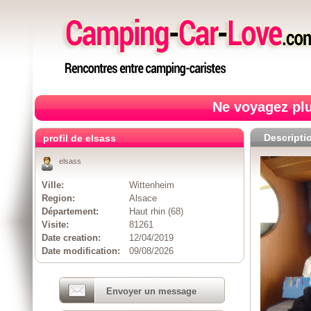
Ne voyagez plu
Descripti
profil de elsass
elsass
Ville:
Wittenheim
Region:
Alsace
Département:
Haut rhin (68)
Visite:
81261
Date creation:
12/04/2019
Date modification:
09/08/2026
Envoyer un message