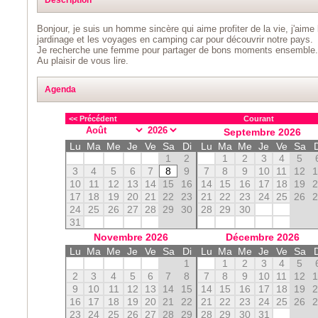
Bonjour, je suis un homme sincère qui aime profiter de la vie, j'aime l
jardinage et les voyages en camping car pour découvrir notre pays.
Je recherche une femme pour partager de bons moments ensemble
Au plaisir de vous lire.
Agenda
<< Précédent
Courant
Septembre
2026
Lu
Ma
Me
Je
Ve
Sa
Di
Lu
Ma
Me
Je
Ve
Sa
1
2
1
2
3
4
5
3
4
5
6
7
8
9
7
8
9
10
11
12
10
11
12
13
14
15
16
14
15
16
17
18
19
17
18
19
20
21
22
23
21
22
23
24
25
26
24
25
26
27
28
29
30
28
29
30
31
Novembre
2026
Décembre
2026
Lu
Ma
Me
Je
Ve
Sa
Di
Lu
Ma
Me
Je
Ve
Sa
1
1
2
3
4
5
2
3
4
5
6
7
8
7
8
9
10
11
12
9
10
11
12
13
14
15
14
15
16
17
18
19
16
17
18
19
20
21
22
21
22
23
24
25
26
23
24
25
26
27
28
29
28
29
30
31