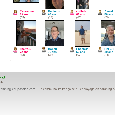
Catarenne
Berlingot
colibris
Azrael
69 ans
68 ans
65 ans
58 ans
(35)
(24)
(06)
(30)
linette13
Bobert
Phoebus
Hez978
72 ans
70 ans
62 ans
49 ans
(13)
(38)
(67)
(68)
risé
26
camping-car-passion.com
— la communauté française du co-voyage en camping-car