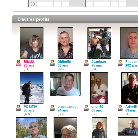
30
D'autres profils
Bibi22
Didier56
Jeanjean
Flipper
73 ans
63 ans
75 ans
102 ans
(11)
(61)
(84)
(93)
POSITIV
claudeange
cricri59
Arfly45
55 ans
74 ans
65 ans
69 ans
(69)
(30)
(59)
(45)