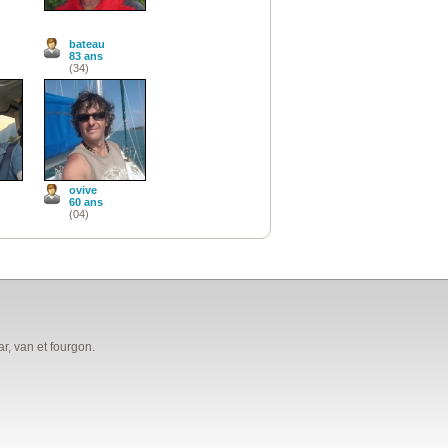
bateau
83 ans
(34)
ovive
60 ans
(04)
, van et fourgon.