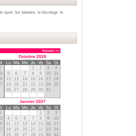
e sport, les balades, le bricolage, le
.
Suivant >>
Octobre
2026
Di
Lu
Ma
Me
Je
Ve
Sa
Di
6
1
2
3
4
13
5
6
7
8
9
10
11
20
12
13
14
15
16
17
18
27
19
20
21
22
23
24
25
26
27
28
29
30
31
Janvier
2027
Di
Lu
Ma
Me
Je
Ve
Sa
Di
6
1
2
3
13
4
5
6
7
8
9
10
20
11
12
13
14
15
16
17
27
18
19
20
21
22
23
24
25
26
27
28
29
30
31