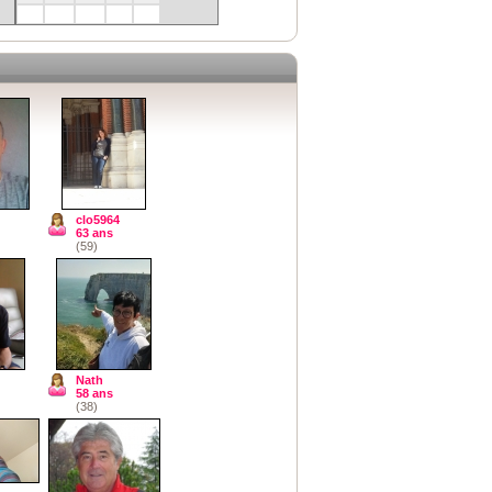
clo5964
63 ans
(59)
Nath
58 ans
(38)