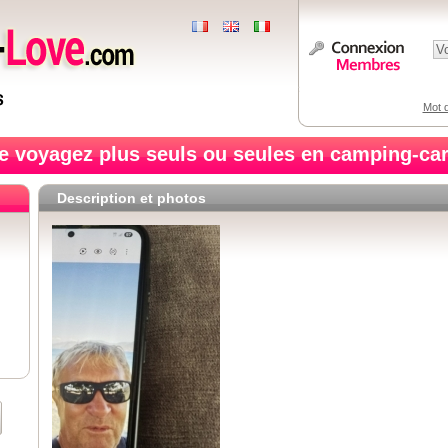
Mot d
e voyagez plus seuls ou seules en camping-car
Description et photos