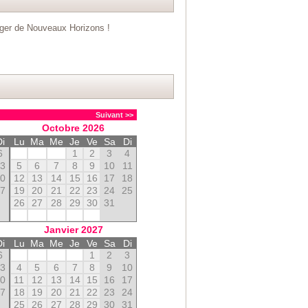
ger de Nouveaux Horizons !
Suivant >>
Octobre
2026
Di
Lu
Ma
Me
Je
Ve
Sa
Di
6
1
2
3
4
13
5
6
7
8
9
10
11
20
12
13
14
15
16
17
18
27
19
20
21
22
23
24
25
26
27
28
29
30
31
Janvier
2027
Di
Lu
Ma
Me
Je
Ve
Sa
Di
6
1
2
3
13
4
5
6
7
8
9
10
20
11
12
13
14
15
16
17
27
18
19
20
21
22
23
24
25
26
27
28
29
30
31