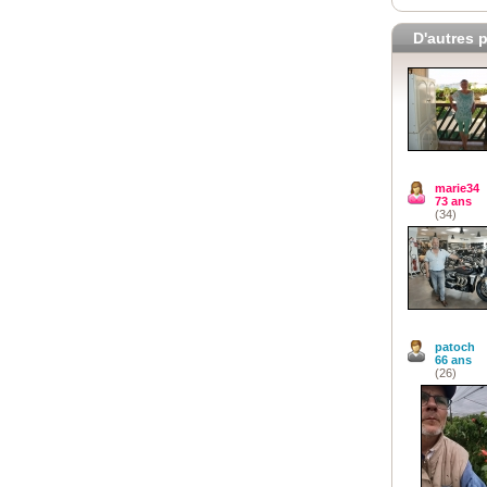
D'autres p
marie34
73 ans
(34)
patoch
66 ans
(26)