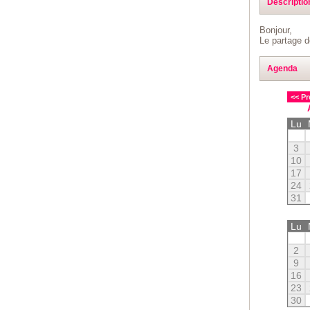
Descriptio
Bonjour,
Le partage d
Agenda
<< Pr
Lu
3
10
17
24
31
Lu
2
9
16
23
30