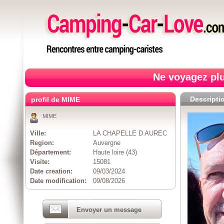
Ne voyagez plu
Descripti
profil de MIME
MIME
Ville:
LA CHAPELLE D AUREC
Region:
Auvergne
Département:
Haute loire (43)
Visite:
15081
Date creation:
09/03/2024
Date modification:
09/08/2026
Envoyer un message