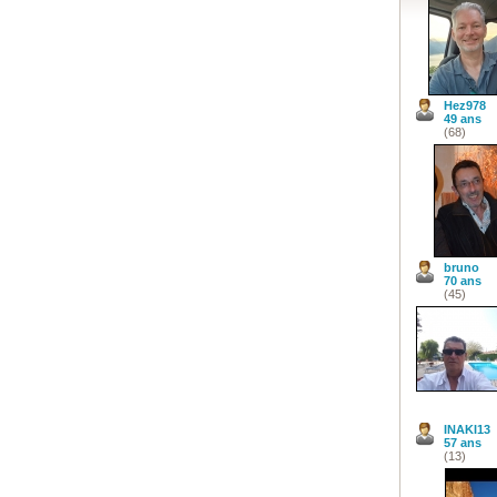
Hez978
49 ans
(68)
bruno
70 ans
(45)
INAKI13
57 ans
(13)