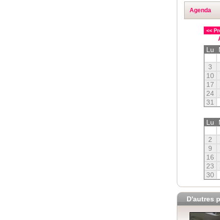
Agenda
<< Pr
Lu
3
10
17
24
31
Lu
2
9
16
23
30
D'autres p