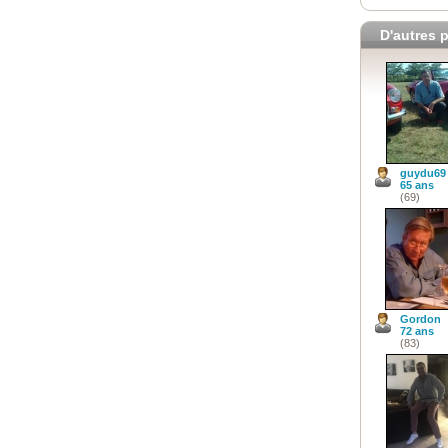
D'autres p
guydu69
65 ans
(69)
Gordon
72 ans
(83)