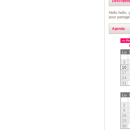
Descriptio
Hello hello,
pour partage
Agenda
<< Pr
Lu
3
10
17
24
31
Lu
2
9
16
23
30