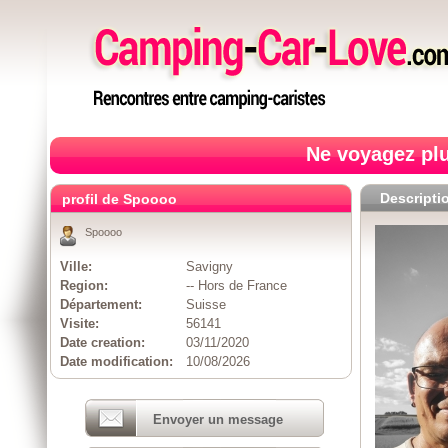
Ne voyagez plu
Descripti
profil de Spoooo
Spoooo
Ville:
Savigny
Region:
-- Hors de France
Département:
Suisse
Visite:
56141
Date creation:
03/11/2020
Date modification:
10/08/2026
Envoyer un message