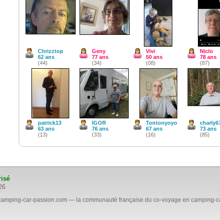
Chrizztop
Geny
Vivi
Niclo
62 ans
77 ans
50 ans
78 ans
(44)
(34)
(08)
(87)
patrick13
IGOR
Tontonyoyo
charly6
63 ans
76 ans
67 ans
73 ans
(13)
(33)
(16)
(85)
risé
26
camping-car-passion.com
— la communauté française du co-voyage en camping-car