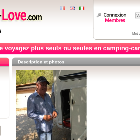
Mot d
e voyagez plus seuls ou seules en camping-car
Description et photos