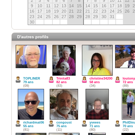
2
3
4
5
6
7
8
7
8
9
10
11
12
9
10
11
12
13
14
15
14
15
16
17
18
19
16
17
18
19
20
21
22
21
22
23
24
25
26
23
24
25
26
27
28
29
28
29
30
31
30
D'autres profils
TOPLINER
Trinita83
christine34200
louton
79 ans
82 ans
58 ans
72 ans
(09)
(83)
(34)
(89)
richardmat06
congoust
yveees
PhilDin
55 ans
75 ans
71 ans
70 ans
(81)
(11)
(80)
(22)