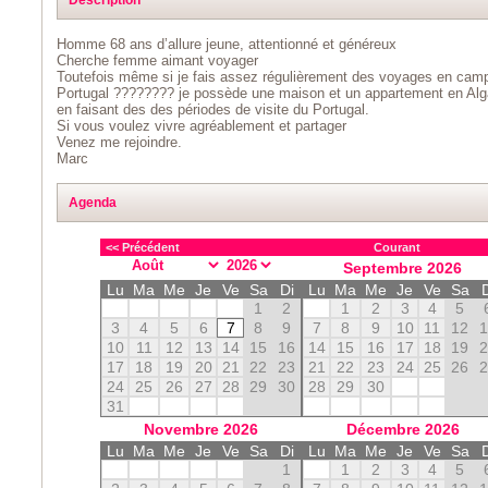
Homme 68 ans d’allure jeune, attentionné et généreux
Cherche femme aimant voyager
Toutefois même si je fais assez régulièrement des voyages en camp
Portugal ???????? je possède une maison et un appartement en Algar
en faisant des des périodes de visite du Portugal.
Si vous voulez vivre agréablement et partager
Venez me rejoindre.
Marc
Agenda
<< Précédent
Courant
Septembre
2026
Lu
Ma
Me
Je
Ve
Sa
Di
Lu
Ma
Me
Je
Ve
Sa
1
2
1
2
3
4
5
3
4
5
6
7
8
9
7
8
9
10
11
12
10
11
12
13
14
15
16
14
15
16
17
18
19
17
18
19
20
21
22
23
21
22
23
24
25
26
24
25
26
27
28
29
30
28
29
30
31
Novembre
2026
Décembre
2026
Lu
Ma
Me
Je
Ve
Sa
Di
Lu
Ma
Me
Je
Ve
Sa
1
1
2
3
4
5