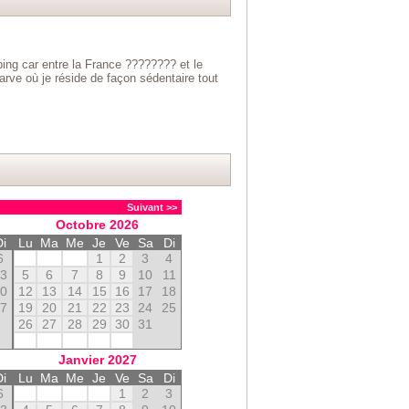
ing car entre la France ???????? et le
ve où je réside de façon sédentaire tout
Suivant >>
Octobre
2026
Di
Lu
Ma
Me
Je
Ve
Sa
Di
6
1
2
3
4
13
5
6
7
8
9
10
11
20
12
13
14
15
16
17
18
27
19
20
21
22
23
24
25
26
27
28
29
30
31
Janvier
2027
Di
Lu
Ma
Me
Je
Ve
Sa
Di
6
1
2
3