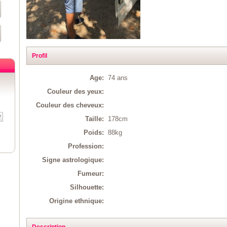
Profil
Age:
74 ans
Couleur des yeux:
Couleur des cheveux:
Taille:
178cm
Poids:
88kg
Profession:
Signe astrologique:
Fumeur:
Silhouette:
Origine ethnique:
Description