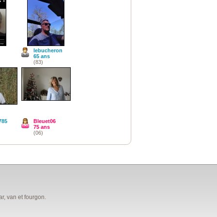
lebucheron
65 ans
(83)
785
Bleuet06
75 ans
(06)
, van et fourgon.